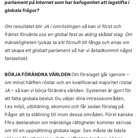
parlament på Internet som har befogenhet att
lagstifta
i
globala frågor?
Om resultatet blir JA i omröstingen så kan vi först och
främst förvänta oss en global fest av aldrig skådat slag. Om
mänskligheten lyckas ta sitt förnuft till fånga och enas om
att skapa ett globalt parlament så har vi åstadkommit något
fantastiskt.
BÖRJA FÖRÄNDRA VÄRLDEN
Om förslaget går igenom –
om minst hälften röstar och en kvalificerad majoritet röstar
JA – så kan vi börja förändra världen. Systemet är gjort för
att fatta globala beslut. Du väljer dina intresseområden,
t.ex miljö, utbildning, ekonomi och får sedan förslag på
frågor att ta ställning till inom dessa områden. Först kanske
FN:s deklaration om mänskliga rättigheter kommer skrivas
om till en uppsättning globala lagar. Sen måste de bästa