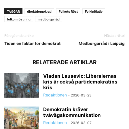
TAGGAR
direktdemokrati
Folkets Röst
Folkinitiativ
folkomröstning
medborgarråd
Föregående artikel
Nästa artikel
Tiden en faktor för demokrati
Medborgarråd i Leipzig
RELATERADE ARTIKLAR
Vladan Lausevic: Liberalernas
kris är också partidemokratins
kris
Redaktionen
-
2026-03-23
Demokratin kräver
tvåvägskommunikation
Redaktionen
-
2026-03-07