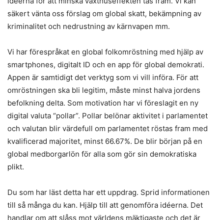
idéerna för att minska växthuseffekten tas fram. Vi kan
säkert vänta oss förslag om global skatt, bekämpning av
kriminalitet och nedrustning av kärnvapen mm.
Vi har förespråkat en global folkomröstning med hjälp av
smartphones, digitalt ID och en app för global demokrati.
Appen är samtidigt det verktyg som vi vill införa. För att
omröstningen ska bli legitim, måste minst halva jordens
befolkning delta. Som motivation har vi föreslagit en ny
digital valuta “pollar”. Pollar belönar aktivitet i parlamentet
och valutan blir värdefull om parlamentet röstas fram med
kvalificerad majoritet, minst 66.67%. De blir början på en
global medborgarlön för alla som gör sin demokratiska
plikt.
Du som har läst detta har ett uppdrag. Sprid informationen
till så många du kan. Hjälp till att genomföra idéerna. Det
handlar om att slåss mot världens mäktigaste och det är