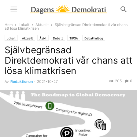
Hem
Lokalt
Aktuellt
Självbegränsad Direktdemokrati vår chans
att lösa klimatkrisen
Lokalt
Aktuellt
Åsikt
Debatt
TIPSA
Debattinlägg
Självbegränsad
Direktdemokrati vår chans att
lösa klimatkrisen
205
0
Av
Redaktionen
-
2021-10-27