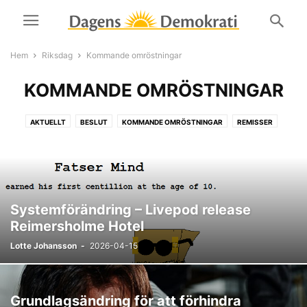
Hem
Riksdag
Kommande omröstningar
KOMMANDE OMRÖSTNINGAR
AKTUELLT
BESLUT
KOMMANDE OMRÖSTNINGAR
REMISSER
RIKS-FORUMET
Systemförändring – Livepod release
Reimersholme Hotel
Lotte Johansson
-
2026-04-15
Grundlagsändring för att förhindra