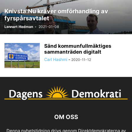
Knivsta.Nu kräver omförhandling av
fyrspårsavtalet
Lennart Hedman
-
2021-01-08
Sänd kommunfullmäktiges
sammanträden digitalt
Carl Hashmi
-
2020-11-12
OM OSS
Denna nyhetstidning drivs genom Direktdemokraterna av