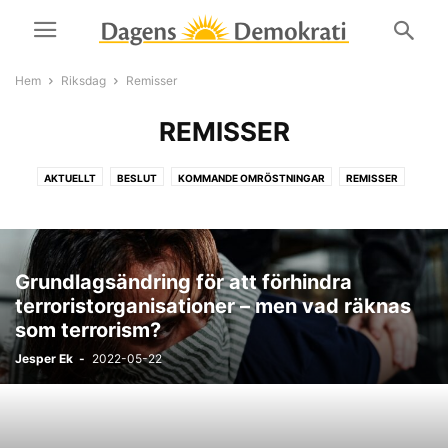
Hem
Riksdag
Remisser
REMISSER
AKTUELLT
BESLUT
KOMMANDE OMRÖSTNINGAR
REMISSER
RIKS-FORUMET
Grundlagsändring för att förhindra
terroristorganisationer – men vad räknas
som terrorism?
Jesper Ek
-
2022-05-22