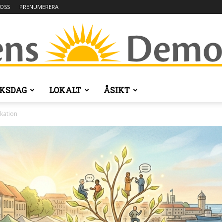
OSS
PRENUMERERA
IKSDAG
LOKALT
ÅSIKT
Dagens
kation
Demokrati