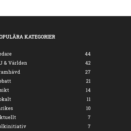
OPULÄRA KATEGORIER
edare
44
U & Världen
42
ramhävd
27
ebatt
21
sikt
14
okalt
11
nrikes
10
ktuellt
7
olkinitiativ
7