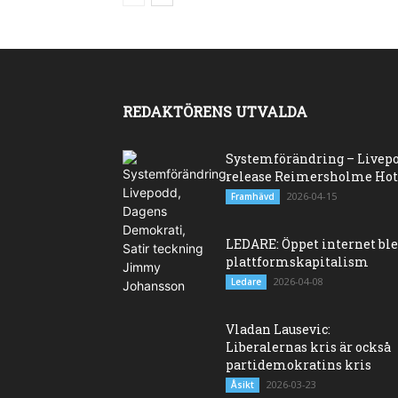
REDAKTÖRENS UTVALDA
Systemförändring – Livep
release Reimersholme Hot
2026-04-15
Framhävd
LEDARE: Öppet internet bl
plattformskapitalism
2026-04-08
Ledare
Vladan Lausevic:
Liberalernas kris är också
partidemokratins kris
2026-03-23
Åsikt