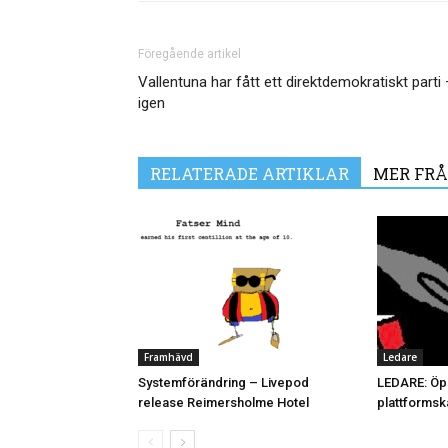
Föregående artikel
Vallentuna har fått ett direktdemokratiskt parti 
igen
RELATERADE ARTIKLAR
MER FRÅ
Framhävd
Ledare
Systemförändring – Livepod
LEDARE: Öpp
release Reimersholme Hotel
plattformsk