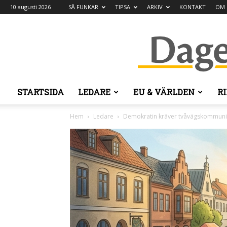
10 augusti 2026
SÅ FUNKAR
TIPSA
ARKIV
KONTAKT
OM 
STARTSIDA
LEDARE
EU & VÄRLDEN
R
Hem
Ledare
Demokratin kräver tvåvägskommuni