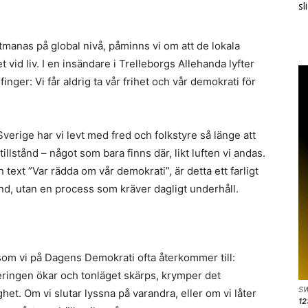
sl
tmanas på global nivå, påminns vi om att de lokala
et vid liv. I en insändare i Trelleborgs Allehanda lyfter
er: Vi får aldrig ta vår frihet och vår demokrati för
I Sverige har vi levt med fred och folkstyre så länge att
illstånd – något som bara finns där, likt luften vi andas.
xt ”Var rädda om vår demokrati”, är detta ett farligt
stånd, utan en process som kräver dagligt underhåll.
som vi på Dagens Demokrati ofta återkommer till:
seringen ökar och tonläget skärps, krymper det
SW
het. Om vi slutar lyssna på varandra, eller om vi låter
12