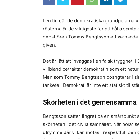
​I en tid där de demokratiska grundpelarna u
rösterna är de viktigaste för att hålla samtal
debattören Tommy Bengtsson ett varnande fing
given.
​Det är lätt att invaggas i en falsk trygghet. 
vi ibland betraktar demokratin som ett naturt
Men som Tommy Bengtsson poängterar i sin te
tankefel. Demokrati är inte ett statiskt till
​Skörheten i det gemensamma ​
Bengtsson sätter fingret på en smärtpunkt 
skörheten i det civila samhället. När polari
utrymme där vi kan mötas i respektfull oenig