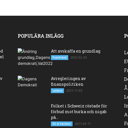
POPULÄRA INLÄGG
P
od
Att avskaffa en grundlag
L
el
2022-02-24
Framhävd
E
F
ev
Avregleringen av
D
finanspolitiken
Å
2021-11-03
Ledare
L
I
Folket i Schweiz röstade för
förbud mot burka och niqab
A
på...
F
2021-03-11
EU & Världen