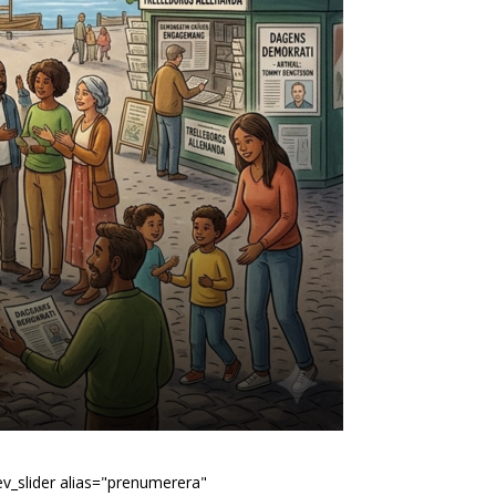
ev_slider alias="prenumerera"