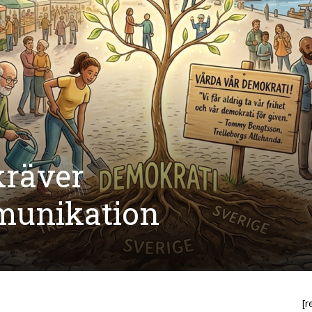
kräver
unikation
[r