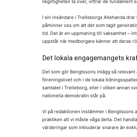
likgiltigheten ta över, vittrar de fundament s
I sin insändare i Trelleborgs Allehanda drar
påminner oss om att det som tagit generati
tid. Det är en uppmaning till vaksamhet – in
uppstår när medborgare känner att deras röst
​Det lokala engagemangets kraft
Det som gör Bengtssons inlägg så relevant är
föreningslivet och i de lokala tidningsspalt
samtalet i Trelleborg, eller i vilken annan 
nationella demokratin står på. ​
Vi på redaktionen instämmer i Bengtssons an
praktiken att vi måste våga delta. Det handla
värderingar som inkluderar snarare än exkl