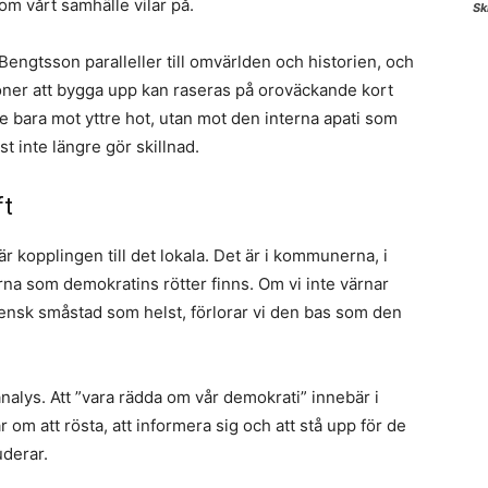
om vårt samhälle vilar på. ​
Sk
 Bengtsson paralleller till omvärlden och historien, och
oner att bygga upp kan raseras på oroväckande kort
te bara mot yttre hot, utan mot den interna apati som
 inte längre gör skillnad.
 ​
 kopplingen till det lokala. Det är i kommunerna, i
erna som demokratins rötter finns. Om vi inte värnar
svensk småstad som helst, förlorar vi den bas som den
alys. Att ”vara rädda om vår demokrati” innebär i
r om att rösta, att informera sig och att stå upp för de
uderar.