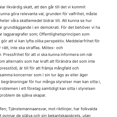
ar likvärdig skatt, att den går till det vi kommit
kunna göra relevanta val, grunden för valfrihet, måste
heter våra skattemedel bidrar till. Att kunna se hur
 är grundläggande i en demokrati. För det behöver vi ha
i har lagparagrafer som; Offentlighetsprincipen som
ör att vi kan lyfta olika perspektiv. Meddelarfrihet för
rätt, inte ska straffas. Mötes- och
r. Pressfrihet för att vi ska kunna informera om när
m alternativ som har kraft att förändra det som inte
resstöd), är till för att främja mångfald och
 samma koncerner som i sin tur ägs av eller äger
 begränsningar för hur många styrelser man kan sitta i,
blemen i ett företag samtidigt kan sitta i styrelsen
 problem de själva skapar.
fen; Tjänstemannaansvar, mot riktlinjer, har folkvalda
 gynnar de själva och sin bekantskapskrets, utan