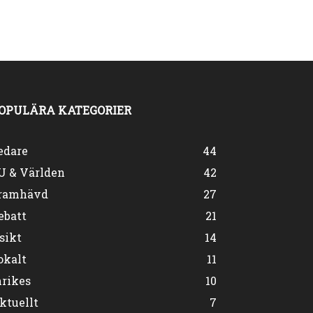
OPULÄRA KATEGORIER
edare
44
U & Världen
42
ramhävd
27
ebatt
21
sikt
14
okalt
11
nrikes
10
ktuellt
7