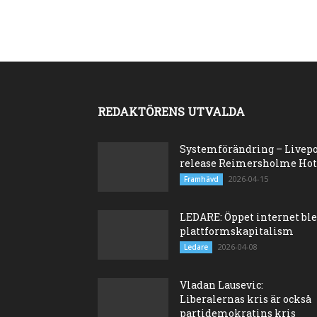
REDAKTÖRENS UTVALDA
Systemförändring – Livep
release Reimersholme Hot
2026-04-15
Framhävd
LEDARE: Öppet internet bl
plattformskapitalism
2026-04-08
Ledare
Vladan Lausevic:
Liberalernas kris är också
partidemokratins kris