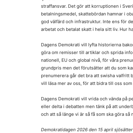
straffansvar. Det gör att korruptionen i Sveri
betalningsmedel, skattebördan hamnar i obal
god välfärd och infrastruktur. Inte ens för 
arbetat och betalat skatt i hela sitt liv. Hur 
Dagens Demokrati vill lyfta historierna bakom
göra om remisser till artiklar och sprida inf
nationell, EU och global nivå, för våra prenume
grundpris men det förutsätter att du som ka
prenumerera går det bra att swisha valfritt be
vill läsa mer av oss, för att bidra till oss s
Dagens Demokrati vill vrida och vända på pe
eller delta i debatten men tänk på att unde
och att så länge vi är så få som ska göra så m
Demokratidagen 2026 den 15 april sjösätter 