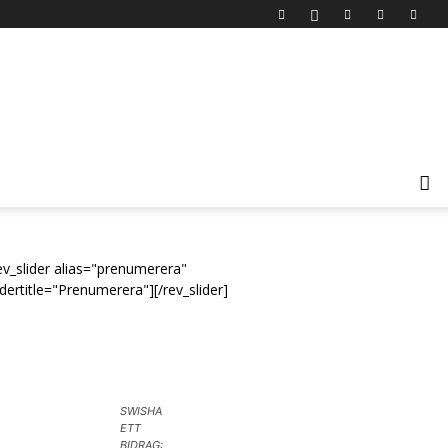
ev_slider alias="prenumerera"
idertitle="Prenumerera"][/rev_slider]
SWISHA
ETT
BIDRAG: