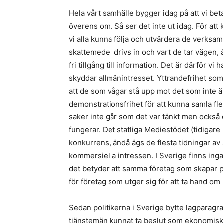
Hela vårt samhälle bygger idag på att vi betal
överens om. Så ser det inte ut idag. För att 
vi alla kunna följa och utvärdera de verksam
skattemedel drivs in och vart de tar vägen,
fri tillgång till information. Det är därför v
skyddar allmänintresset. Yttrandefrihet som g
att de som vågar stå upp mot det som inte är 
demonstrationsfrihet för att kunna samla fle
saker inte går som det var tänkt men också o
fungerar. Det statliga Mediestödet (tidigare p
konkurrens, ändå ägs de flesta tidningar av
kommersiella intressen. I Sverige finns inga
det betyder att samma företag som skapar pro
för företag som utger sig för att ta hand om
Sedan politikerna i Sverige bytte lagparagra
tjänstemän kunnat ta beslut som ekonomiskt