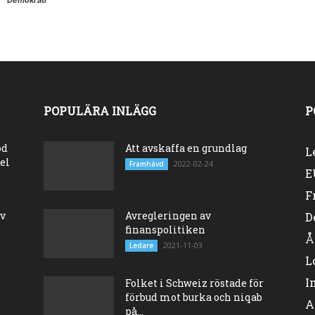
Demokrati
POPULÄRA INLÄGG
P
od
Att avskaffa en grundlag
L
el
2022-02-24
Framhävd
E
F
ev
Avregleringen av
D
finanspolitiken
Å
2021-11-03
Ledare
L
I
Folket i Schweiz röstade för
förbud mot burka och niqab
A
på...