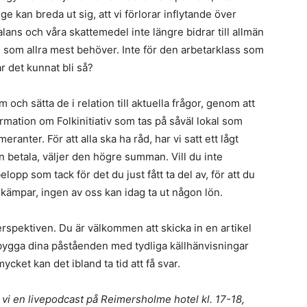
ge kan breda ut sig, att vi förlorar inflytande över
ans och våra skattemedel inte längre bidrar till allmän
de som allra mest behöver. Inte för den arbetarklass som
har det kunnat bli så?
 och sätta de i relation till aktuella frågor, genom att
ormation om Folkinitiativ som tas på såväl lokal som
ranter. För att alla ska ha råd, har vi satt ett lågt
n betala, väljer den högre summan. Vill du inte
lopp som tack för det du just fått ta del av, för att du
om kämpar, ingen av oss kan idag ta ut någon lön.
rspektiven. Du är välkommen att skicka in en artikel
rbygga dina påståenden med tydliga källhänvisningar
ycket kan det ibland ta tid att få svar.
vi en livepodcast på Reimersholme hotel kl. 17-18,