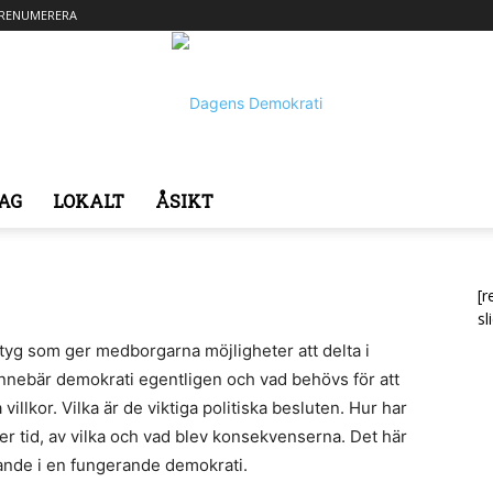
RENUMERERA
AG
LOKALT
ÅSIKT
Dagens
[r
sl
rktyg som ger medborgarna möjligheter att delta i
 innebär demokrati egentligen och vad behövs för att
Demokrati
llkor. Vilka är de viktiga politiska besluten. Hur har
r tid, av vilka och vad blev konsekvenserna. Det här
vande i en fungerande demokrati.