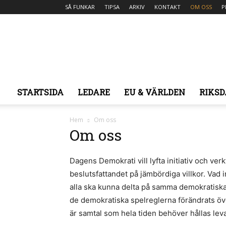
SÅ FUNKAR
TIPSA
ARKIV
KONTAKT
OM OSS
P
STARTSIDA
LEDARE
EU & VÄRLDEN
RIKSD
Hem
Om oss
Om oss
Dagens Demokrati vill lyfta initiativ och ve
beslutsfattandet på jämbördiga villkor. Vad
alla ska kunna delta på samma demokratiska vi
de demokratiska spelreglerna förändrats öve
är samtal som hela tiden behöver hållas le