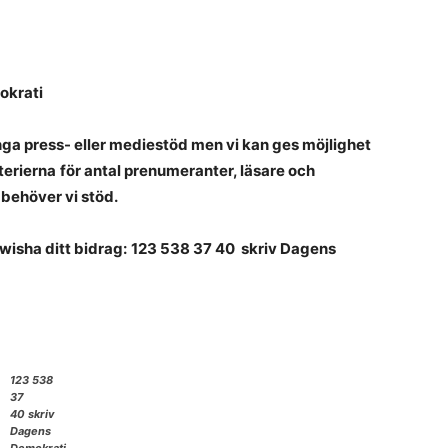
okrati
ga press- eller mediestöd men vi kan ges möjlighet
terierna
för antal prenumeranter, läsare och
behöver vi stöd.
Swisha ditt bidrag:
123 538 37 40
skriv Dagens
123 538
37
40
skriv
Dagens