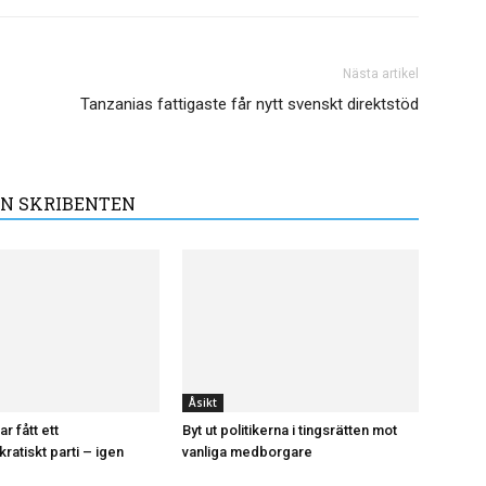
Nästa artikel
Tanzanias fattigaste får nytt svenskt direktstöd
N SKRIBENTEN
Åsikt
r fått ett
Byt ut politikerna i tingsrätten mot
ratiskt parti – igen
vanliga medborgare