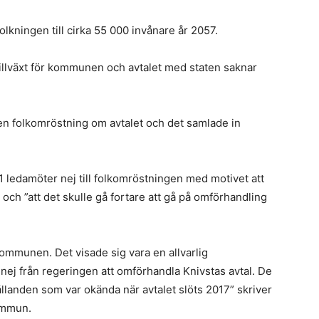
olkningen till cirka 55 000 invånare år 2057.
 tillväxt för kommunen och avtalet med staten saknar
ör en folkomröstning om avtalet och det samlade in
 ledamöter nej till folkomröstningen med motivet att
” och ”att det skulle gå fortare att gå på omförhandling
kommunen. Det visade sig vara en allvarlig
nej från regeringen att omförhandla Knivstas avtal. De
landen som var okända när avtalet slöts 2017” skriver
kommun.