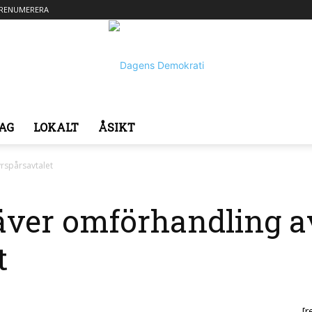
RENUMERERA
AG
LOKALT
ÅSIKT
Dagens
yrspårsavtalet
äver omförhandling a
t
Demokrati
[r