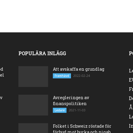
POPULÄRA INLÄGG
P
od
Att avskaffa en grundlag
L
el
2022-02-24
Framhävd
E
F
ev
Avregleringen av
D
finanspolitiken
Å
2021-11-03
Ledare
L
I
Folket i Schweiz röstade för
förbud mot burka och niqab