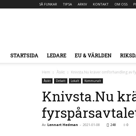
SÅ FUNKAR
TIPSA
ARKIV
KONTAKT
OM OSS
P
STARTSIDA
LEDARE
EU & VÄRLDEN
RIKSD
Hem
Åsikt
Knivsta.Nu kräver omförhandling av f
Åsikt
Debatt
Lokalt
Kommunalt
Knivsta.Nu kr
fyrspårsavtale
Av
Lennart Hedman
-
2021-01-08
248
0