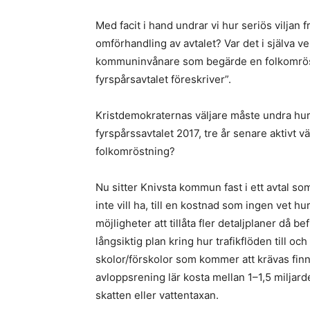
Med facit i hand undrar vi hur seriös viljan fr
omförhandling av avtalet? Var det i själva ver
kommuninvånare som begärde en folkomröstn
fyrspårsavtalet föreskriver”.
Kristdemokraternas väljare måste undra hur
fyrspårssavtalet 2017, tre år senare aktivt vä
folkomröstning?
Nu sitter Knivsta kommun fast i ett avtal s
inte vill ha, till en kostnad som ingen vet h
möjligheter att tillåta fler detaljplaner då be
långsiktig plan kring hur trafikflöden till och
skolor/förskolor som kommer att krävas finns
avloppsrening lär kosta mellan 1–1,5 milja
skatten eller vattentaxan.