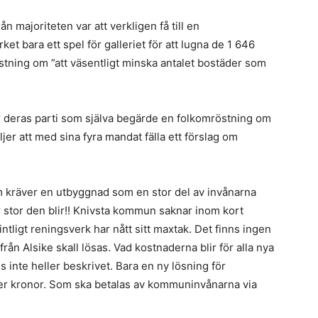
ån majoriteten var att verkligen få till en
ket bara ett spel för galleriet för att lugna de 1 646
ing om ”att väsentligt minska antalet bostäder som
 deras parti som själva begärde en folkomröstning om
ljer att med sina fyra mandat fälla ett förslag om
om kräver en utbyggnad som en stor del av invånarna
ur stor den blir!! Knivsta kommun saknar inom kort
fintligt reningsverk har nått sitt maxtak. Det finns ingen
 från Alsike skall lösas. Vad kostnaderna blir för alla nya
 inte heller beskrivet. Bara en ny lösning för
rder kronor. Som ska betalas av kommuninvånarna via