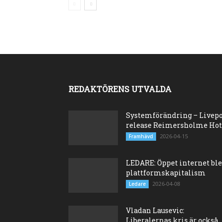
REDAKTÖRENS UTVALDA
Systemförändring – Livep
release Reimersholme Hot
2026-04-15
Framhävd
LEDARE: Öppet internet bl
plattformskapitalism
2026-04-08
Ledare
Vladan Lausevic:
Liberalernas kris är också