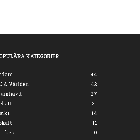
OPULÄRA KATEGORIER
edare
44
U & Världen
42
ramhävd
27
ebatt
21
sikt
14
okalt
11
nrikes
10