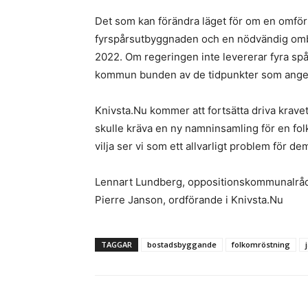
Det som kan förändra läget för om en omför
fyrspårsutbyggnaden och en nödvändig omby
2022. Om regeringen inte levererar fyra spår
kommun bunden av de tidpunkter som anges 
Knivsta.Nu kommer att fortsätta driva krave
skulle kräva en ny namninsamling för en fo
vilja ser vi som ett allvarligt problem för de
Lennart Lundberg, oppositionskommunalråd
Pierre Janson, ordförande i Knivsta.Nu
TAGGAR
bostadsbyggande
folkomröstning