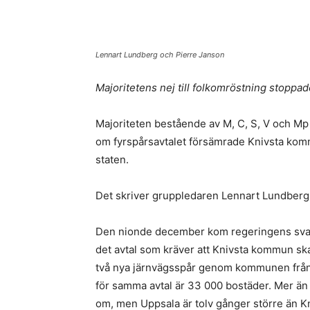
Lennart Lundberg och Pierre Janson
Majoritetens nej till folkomröstning stoppa
Majoriteten bestående av M, C, S, V och Mp 
om fyrspårsavtalet försämrade Knivsta komm
staten.
Det skriver gruppledaren Lennart Lundberg 
Den nionde december kom regeringens svar 
det avtal som kräver att Knivsta kommun sk
två nya järnvägsspår genom kommunen från U
för samma avtal är 33 000 bostäder. Mer än
om, men Uppsala är tolv gånger större än K