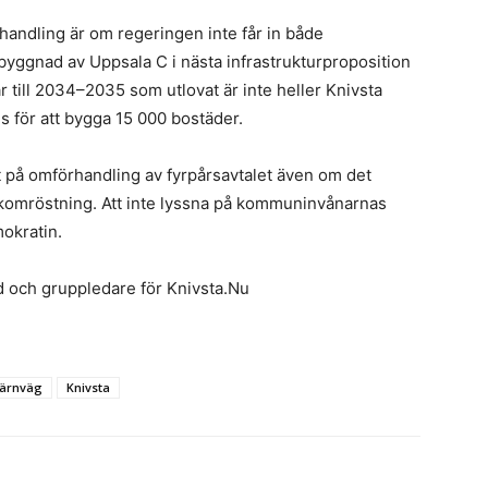
handling är om regeringen inte får in både
ggnad av Uppsala C i nästa infrastrukturproposition
 till 2034–2035 som utlovat är inte heller Knivsta
för att bygga 15 000 bostäder.
t på omförhandling av fyrpårsavtalet även om det
lkomröstning. Att inte lyssna på kommuninvånarnas
mokratin.
 och gruppledare för Knivsta.Nu
järnväg
Knivsta