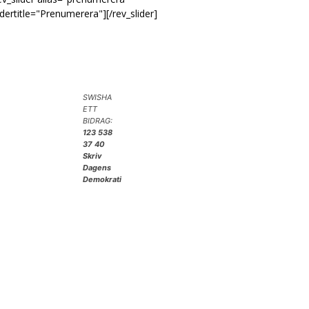
idertitle="Prenumerera"][/rev_slider]
SWISHA
ETT
BIDRAG:
123 538
37 40
Skriv
Dagens
Demokrati