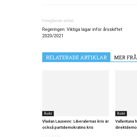
Föregående artikel
Regeringen: Viktiga lagar inför årsskiftet
2020/2021
RELATERADE ARTIKLAR
MER FRÅ
Åsikt
Åsikt
Vladan Lausevic: Liberalernas kris är
Vallentuna ha
också partidemokratins kris
direktdemok