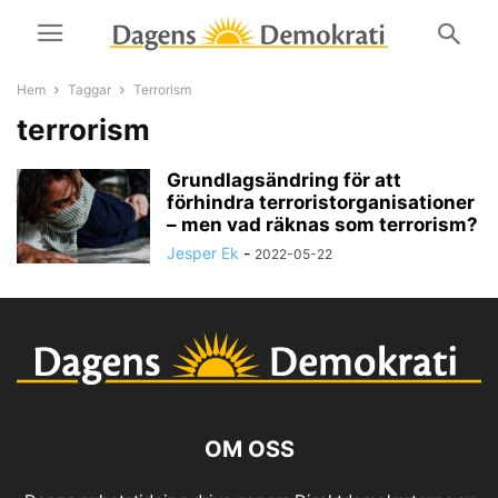
Hem
Taggar
Terrorism
terrorism
Grundlagsändring för att
förhindra terroristorganisationer
– men vad räknas som terrorism?
Jesper Ek
-
2022-05-22
OM OSS