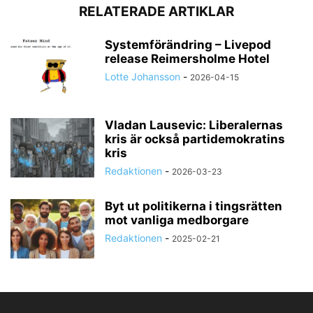
RELATERADE ARTIKLAR
Systemförändring – Livepod
release Reimersholme Hotel
Lotte Johansson
-
2026-04-15
Vladan Lausevic: Liberalernas
kris är också partidemokratins
kris
Redaktionen
-
2026-03-23
Byt ut politikerna i tingsrätten
mot vanliga medborgare
Redaktionen
-
2025-02-21