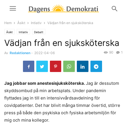
Hem
Åsikt
Intiativ
Vädjan från en sjuksköterska
Åsikt
Intiativ
Debatt
Vädjan från en sjuksköterska
90
1
Av
Redaktionen
-
2022-04-06
Jag jobbar som anestesisjuksköterska.
Jag är dessutom
skyddsombud på min arbetsplats. Under pandemin
flyttades jag in till en ​​intensivvårdsavdelning för
covidpatienter. Det har blivit många timmar övertid, större
press på både den psykiska och fysiska arbetsmiljön för
mig och mina kollegor.