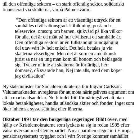
till den offentliga sektorn – en stark offentlig sektor, solidariskt
finansierad via skatterna, varpå Palme svarar:
”Den offentliga sektorn är ett väsentligt uttryck för ett
samhälles civilisationsgrad. Utbildning, post- och
teleservice, omsorg om barnen, sjukvård på lika villkor
för alla, det är ett mått på hur civiliserat ett samhälle är.
Den offentliga sektorn är en fullständigt oundgänglig
del utav vårt liv helt enkelt. Det hela betalas ju via
skatterna visserligen. Men det är som en amerikansk
jurist sa när en ung man kom till honom och beklagade
sig. Tycker ni inte att skatterna är förfärliga, herr
domare?, då svarade han, Nej inte alls, med dem köper
jag civilisation”
Ny statsminister för Socialdemokraterna blir Ingvar Carlsson.
Valutamarknaden avregleras för att möta näringslivets argument om
att ta marknadsandelar. Nu blir det fritt för näringslivet att utan
lokala betänkligheter, handla utländska aktier och fonder. Inget som
ökar inhemsk sysselsättning eller lönerna.
Oktober 1991 tar den borgerliga regeringen Bildt över
, med
hjälp av Kristdemokraterna som lyckats ta sig in redan 1985 efter
valsamverkan med Centerpartiet. Nu är parollen steget in i Europa,
pensionssystemets trygghet och i vårt Sverige kommer samhället