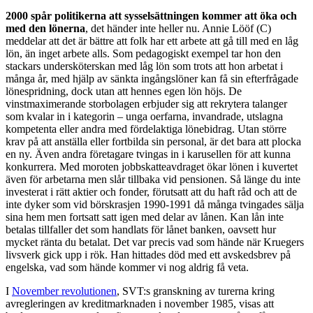
2000 spår politikerna att sysselsättningen kommer att öka och
med den lönerna
, det händer inte heller nu. Annie Lööf (C)
meddelar att det är bättre att folk har ett arbete att gå till med en låg
lön, än inget arbete alls. Som pedagogiskt exempel tar hon den
stackars undersköterskan med låg lön som trots att hon arbetat i
många år, med hjälp av sänkta ingångslöner kan få sin efterfrågade
lönespridning, dock utan att hennes egen lön höjs. De
vinstmaximerande storbolagen erbjuder sig att rekrytera talanger
som kvalar in i kategorin – unga oerfarna, invandrade, utslagna
kompetenta eller andra med fördelaktiga lönebidrag. Utan större
krav på att anställa eller fortbilda sin personal, är det bara att plocka
en ny. Även andra företagare tvingas in i karusellen för att kunna
konkurrera. Med moroten jobbskatteavdraget ökar lönen i kuvertet
även för arbetarna men slår tillbaka vid pensionen. Så länge du inte
investerat i rätt aktier och fonder, förutsatt att du haft råd och att de
inte dyker som vid börskrasjen 1990-1991 då många tvingades sälja
sina hem men fortsatt satt igen med delar av lånen. Kan lån inte
betalas tillfaller det som handlats för lånet banken, oavsett hur
mycket ränta du betalat. Det var precis vad som hände när Kruegers
livsverk gick upp i rök. Han hittades död med ett avskedsbrev på
engelska, vad som hände kommer vi nog aldrig få veta.
I
November revolutionen
, SVT:s granskning av turerna kring
avregleringen av kreditmarknaden i november 1985, visas att