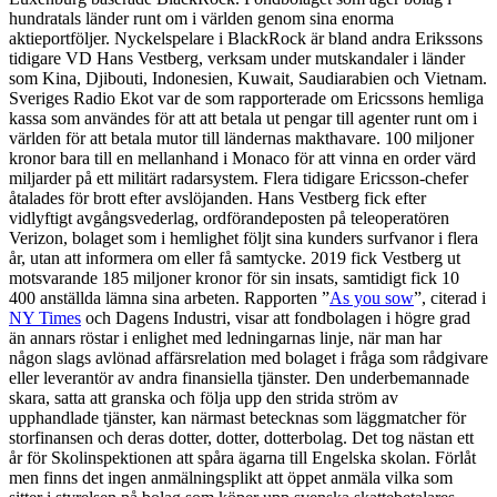
hundratals länder runt om i världen genom sina enorma
aktieportföljer. Nyckelspelare i BlackRock är bland andra Erikssons
tidigare VD Hans Vestberg, verksam under mutskandaler i länder
som Kina, Djibouti, Indonesien, Kuwait, Saudiarabien och Vietnam.
Sveriges Radio Ekot var de som rapporterade om Ericssons hemliga
kassa som användes för att att betala ut pengar till agenter runt om i
världen för att betala mutor till ländernas makthavare. 100 miljoner
kronor bara till en mellanhand i Monaco för att vinna en order värd
miljarder på ett militärt radarsystem. Flera tidigare Ericsson-chefer
åtalades för brott efter avslöjanden. Hans Vestberg fick efter
vidlyftigt avgångsvederlag, ordförandeposten på teleoperatören
Verizon, bolaget som i hemlighet följt sina kunders surfvanor i flera
år, utan att informera om eller få samtycke. 2019 fick Vestberg ut
motsvarande 185 miljoner kronor för sin insats, samtidigt fick 10
400 anställda lämna sina arbeten. Rapporten ”
As you sow
”, citerad i
NY Times
och Dagens Industri, visar att fondbolagen i högre grad
än annars röstar i enlighet med ledningarnas linje, när man har
någon slags avlönad affärsrelation med bolaget i fråga som rådgivare
eller leverantör av andra finansiella tjänster. Den underbemannade
skara, satta att granska och följa upp den strida ström av
upphandlade tjänster, kan närmast betecknas som läggmatcher för
storfinansen och deras dotter, dotter, dotterbolag. Det tog nästan ett
år för Skolinspektionen att spåra ägarna till Engelska skolan. Förlåt
men finns det ingen anmälningsplikt att öppet anmäla vilka som