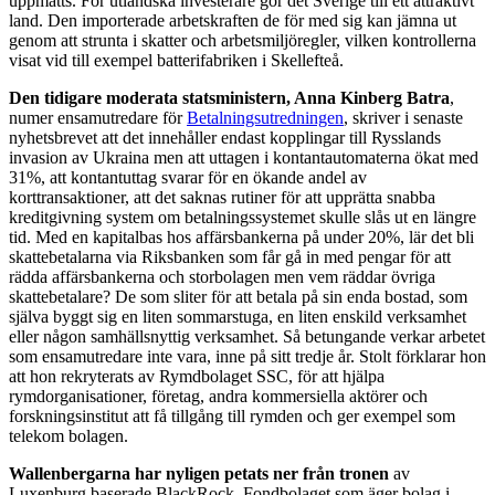
uppmätts. För utländska investerare gör det Sverige till ett attraktivt
land. Den importerade arbetskraften de för med sig kan jämna ut
genom att strunta i skatter och arbetsmiljöregler, vilken kontrollerna
visat vid till exempel batterifabriken i Skellefteå.
Den tidigare moderata statsministern, Anna Kinberg Batra
,
numer ensamutredare för
Betalningsutredningen
, skriver i senaste
nyhetsbrevet att det innehåller endast kopplingar till Rysslands
invasion av Ukraina men att uttagen i kontantautomaterna ökat med
31%, att kontantuttag svarar för en ökande andel av
korttransaktioner, att det saknas rutiner för att upprätta snabba
kreditgivning system om betalningssystemet skulle slås ut en längre
tid. Med en kapitalbas hos affärsbankerna på under 20%, lär det bli
skattebetalarna via Riksbanken som får gå in med pengar för att
rädda affärsbankerna och storbolagen men vem räddar övriga
skattebetalare? De som sliter för att betala på sin enda bostad, som
själva byggt sig en liten sommarstuga, en liten enskild verksamhet
eller någon samhällsnyttig verksamhet. Så betungande verkar arbetet
som ensamutredare inte vara, inne på sitt tredje år. Stolt förklarar hon
att hon rekryterats av Rymdbolaget SSC, för att hjälpa
rymdorganisationer, företag, andra kommersiella aktörer och
forskningsinstitut att få tillgång till rymden och ger exempel som
telekom bolagen.
Wallenbergarna har nyligen petats ner från tronen
av
Luxenburg baserade BlackRock. Fondbolaget som äger bolag i