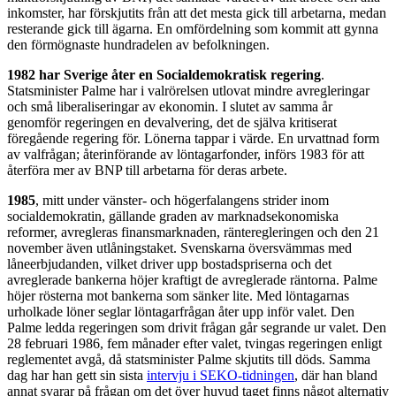
inkomster, har förskjutits från att det mesta gick till arbetarna, medan
resterande gick till ägarna. En omfördelning som kommit att gynna
den förmögnaste hundradelen av befolkningen.
1982 har Sverige åter en Socialdemokratisk regering
.
Statsminister Palme har i valrörelsen utlovat mindre avregleringar
och små liberaliseringar av ekonomin. I slutet av samma år
genomför regeringen en devalvering, det de själva kritiserat
föregående regering för. Lönerna tappar i värde. En urvattnad form
av valfrågan; återinförande av löntagarfonder, införs 1983 för att
återföra mer av BNP till arbetarna för deras arbete.
1985
, mitt under vänster- och högerfalangens strider inom
socialdemokratin, gällande graden av marknadsekonomiska
reformer, avregleras finansmarknaden, ränteregleringen och den 21
november även utlåningstaket. Svenskarna översvämmas med
låneerbjudanden, vilket driver upp bostadspriserna och det
avreglerade bankerna höjer kraftigt de avreglerade räntorna. Palme
höjer rösterna mot bankerna som sänker lite. Med löntagarnas
urholkade löner seglar löntagarfrågan åter upp inför valet. Den
Palme ledda regeringen som drivit frågan går segrande ur valet. Den
28 februari 1986, fem månader efter valet, tvingas regeringen enligt
reglementet avgå, då statsminister Palme skjutits till döds. Samma
dag har han gett sin sista
intervju i SEKO-tidningen
, där han bland
annat svarar på frågan om det över huvud taget finns något alternativ