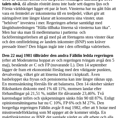
talets nivå
, då allmän rösträtt ännu inte hade sett dagens ljus och
Första världskriget ligger ett par år bort. Vinsterna har nu gått från att
vara en femtedel av inkomsterna till en tredjedel, vilket gör att
näringslivet inte längre klarar att konsumera sina vinster, utan
”behöver” investera i mer. Regeringen arbetar samtidigt med
långtidsutredningen ”Hålla tillbaka lönerna så vinsterna kan öka”.
Men hur ska man få medlemmarna i partierna och
fackföreningsrörelsen att gå med på att företagens stora vinster ökar
och den omfördelning av landets inkomster (BNP) som kräver
pressade löner? Den frågan ingår inte i den offentliga valrörelsen.
Den 22 maj 1981 tillträder den andra Fälldin ledda regeringen
(efter att Moderaterna hoppat av och regeringen tvingats avgå den 5
maj), bestående av C och FP (nuvarande L). Den 14 september
lägger de fram ett ekonomiskt förslag med den viktigaste punkten,
devalvering, vilket gör att lönerna förlorar i köpkraft. Även
basbeloppet ska frysas och pensionerna kan inte längre räknas upp.
En momssänkning föreslås för att balansera. Den 14 oktober sänker
Riksbanken diskonto med 1% till 11%, momsen landar efter
förhandlingar på 21,51 %, istället för dåvarande 23,46%. Två
karensdagar införs och sjukpenningen sänks från 90 till 87%. Enligt
opinionsmätningarna har nu C 10%, FP 6% och M 27%. Den
borgerliga regeringen Fälldin avgår 8 maj 1982, efter att S hotar med
misstroendeförklaring som M uppger att de kommer stödja. En
maktförskjutning av BNP, det samlade värdet av allt arbete och alla