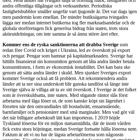
med. Hela länder har tvingats sälja ut offentlig mark, fastigheter och
andra offentliga tillgångar och verksamheter. Periodiska
fastighetsbubblor smäller ungefär vart tjugonde år. Det var dags igen
men pandemin kom emellan. De mindre butiksägarna tvingades
lägga ner medan internet butikerna tog fler marknadsandelar och de
globala storföretagen fick generösa bidrag från staten, trots stora
aktieutdelningar, om inte samma år så ännu större året efter.
Kommer ens de ryska sanktionerna att drabba Sverige
som
redan före Covid och kriget i Ukraina, led av överskott på export
och pengar. Pengar som hamnar på kapitalmarknaden. Sverige har
hittills finansierat sin konsumtion genom att låta andra länder betala
konsumtionen, i form av ekonomisk instabilitet. Det kan bara ske
genom att sätta andra länder i skuld. Men sjunker Sveriges export
kommer Sverige också att få problem. Att rekommendera andra
länder att ta ner sina underskott blir ganska tandlöst så länge inte
Sverige själva är villiga att ta av sitt överskott. I Sverige är det folket
som är överskuldsatta, inte staten. Med stigande räntor slås först
arbetarna med låga löner ut, de som kanske köpt sin lägenhet i
förorten när den omvandlades till bostadsrätt, ensamstående,
barnfamiljer och pensionärer med små marginaler. Men vad gör väl
det när billigare arbetskraft lätt kan importeras. I 2019 höjde
Tyskland lönerna för en miljon statsanställda, där de inom vården
fick extra stora höjningar, medan Sverige fortsatte hålla lönerna nere.
Faktum är att vi nu har de lägsta arbetarlönerna som någonsin