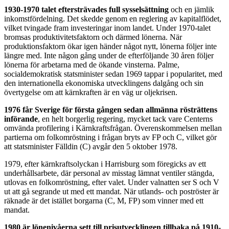
1930-1970 talet eftersträvades full sysselsättning
och en jämlik
inkomstfördelning. Det skedde genom en reglering av kapitalflödet,
vilket tvingade fram investeringar inom landet. Under 1970-talet
bromsas produktivitetsfaktorn och därmed lönerna. När
produktionsfaktorn ökar igen händer något nytt, lönerna följer inte
längre med. Inte någon gång under de efterföljande 30 åren följer
lönerna för arbetarna med de ökande vinsterna. Palme,
socialdemokratisk statsminister sedan 1969 tappar i popularitet, med
den internationella ekonomiska utvecklingens dalgång och sin
övertygelse om att kärnkraften är en väg ur oljekrisen.
1976 får Sverige för första gången sedan allmänna rösträttens
införande
, en helt borgerlig regering, mycket tack vare Centerns
omvända profilering i Kärnkraftsfrågan. Överenskommelsen mellan
partierna om folkomröstning i frågan bryts av FP och C, vilket gör
att statsminister Fälldin (C) avgår den 5 oktober 1978.
1979, efter kärnkraftsolyckan i Harrisburg som föregicks av ett
underhållsarbete, där personal av misstag lämnat ventiler stängda,
utlovas en folkomröstning, efter valet. Under valnatten ser S och V
ut att gå segrande ut med ett mandat. När utlands- och poströster är
räknade är det istället borgarna (C, M, FP) som vinner med ett
mandat.
1980 är lönenivåerna sett till prisutvecklingen tillbaka på 1910-