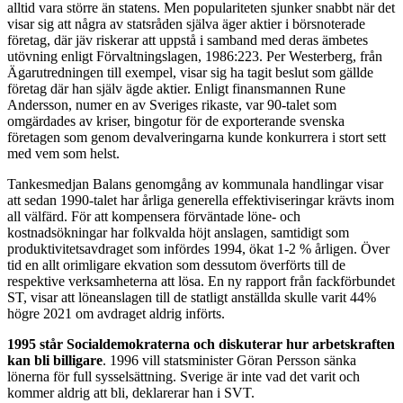
alltid vara större än statens. Men populariteten sjunker snabbt när det
visar sig att några av statsråden själva äger aktier i börsnoterade
företag, där jäv riskerar att uppstå i samband med deras ämbetes
utövning enligt Förvaltningslagen, 1986:223. Per Westerberg, från
Ägarutredningen till exempel, visar sig ha tagit beslut som gällde
företag där han själv ägde aktier. Enligt finansmannen Rune
Andersson, numer en av Sveriges rikaste, var 90-talet som
omgärdades av kriser, bingotur för de exporterande svenska
företagen som genom devalveringarna kunde konkurrera i stort sett
med vem som helst.
Tankesmedjan Balans genomgång av kommunala handlingar visar
att sedan 1990-talet har årliga generella effektiviseringar krävts inom
all välfärd. För att kompensera förväntade löne- och
kostnadsökningar har folkvalda höjt anslagen, samtidigt som
produktivitetsavdraget som infördes 1994, ökat 1-2 % årligen. Över
tid en allt orimligare ekvation som dessutom överförts till de
respektive verksamheterna att lösa. En ny rapport från fackförbundet
ST, visar att löneanslagen till de statligt anställda skulle varit 44%
högre 2021 om avdraget aldrig införts.
1995 står Socialdemokraterna och diskuterar hur arbetskraften
kan bli billigare
. 1996 vill statsminister Göran Persson sänka
lönerna för full sysselsättning. Sverige är inte vad det varit och
kommer aldrig att bli, deklarerar han i SVT.