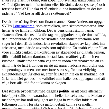
sitter i styrelsen på bolag som köper upp svenska skattebetalares
välfärdstjänster och infrastruktur eller förväntas dessa tyst se på och
fortsätta betala? Hur ska vi då enkelt kunna kontrollera att det inte
råder jäv? Vad kostar allt detta i skattemedel?
Det är inte näringslivet som finansmannen Rune Andersson uppger i
SVT:s
Lönesänkarna
, som är mjölken, utan skatteströmmarna. Inte
heller är de längre mjölkkon. Det är pensionsavsättningarna,
skattemedlen, de enskilda företagarna, gigarbetarna, de timanställda,
den importerade låglönearbetskraften och industriarbetarna som
stiger in i den fjärde industriella revolution, skapad av kapitalet, inte
arbetarna, men där de används som mjölkkor. En snabb väg ur fällan
vore att Riksbanken tog kontrollen av skapandet av digitala pengar,
tillhandahöll inkomstkonton, bostadslån, småföretagslån och en
krisfond. Istället för att bana väg för att rädda affärsbankerna än en
gång, när de haft årtionden på sig att spara i ladorna och ordna upp
sin penningtvätt men som mer intresserat sig för sina vidlyftiga
aktieutdelningar. År efter år, efter år. Det är inte en fri marknad, det
är kartell. Det ger oss inte valfrihet utan håller oss upptagna med att
välja bort alla träd för att kunna se skogen.
Det största problemet med dagens politik
, är att olika alternativ
inte öppet ställs mot varandra, inte heller konsekvenserna. Medan en
medborgare har noll möjlighet att lägga in veto eller initiera en
folkomröstning. Hur ska då någon debatt kunna ske mellan
regerande och opposition? Och var ska den fria debatten föras när