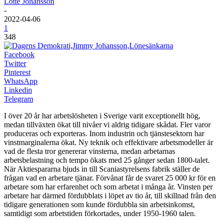
Lotte Johansson
-
2022-04-06
1
348
Facebook
Twitter
Pinterest
WhatsApp
Linkedin
Telegram
I över 20 år har arbetslösheten i Sverige varit exceptionellt hög,
medan tillväxten ökat till nivåer vi aldrig tidigare skådat. Fler varor
produceras och exporteras. Inom industrin och tjänstesektorn har
vinstmarginalerna ökat. Ny teknik och effektivare arbetsmodeller är
vad de flesta tror genererar vinsterna, medan arbetarnas
arbetsbelastning och tempo ökats med 25 gånger sedan 1800-talet.
När Aktiespararna bjuds in till Scaniastyrelsens fabrik ställer de
frågan vad en arbetare tjänar. Förvånat får de svaret 25 000 kr för en
arbetare som har erfarenhet och som arbetat i många år. Vinsten per
arbetare har därmed fördubblats i löpet av tio år, till skillnad från den
tidigare generationen som kunde fördubbla sin arbetsinkomst,
samtidigt som arbetstiden förkortades, under 1950-1960 talen.