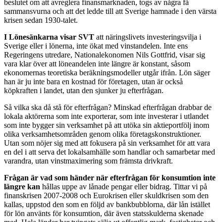
beslutet om att avreglera finansmarknaden, togs av några få
sammansvurna och att det ledde till att Sverige hamnade i den värsta
krisen sedan 1930-talet.
I Lönesänkarna visar SVT
att näringslivets investeringsvilja i
Sverige eller i lönerna, inte ökat med vinstandelen. Inte ens
Regeringens utredare, Nationalekonomen Nils Gottfrid, visar sig
vara klar över att löneandelen inte längre är konstant, såsom
ekonomernas teoretiska beräkningsmodeller utgår ifrån. Lön säger
han är ju inte bara en kostnad för företagen, utan är också
köpkraften i landet, utan den sjunker ju efterfrågan.
Så vilka ska då stå för efterfrågan? Minskad efterfrågan drabbar de
lokala aktörerna som inte exporterar, som inte investerar i utlandet
som inte bygger sin verksamhet på att utöka sin aktieportfölj inom
olika verksamhetsområden genom olika företagskonstruktioner.
Utan som nöjer sig med att fokusera på sin verksamhet för att vara
en del i att serva det lokalsamhälle som handlar och samarbetar med
varandra, utan vinstmaximering som främsta drivkraft.
Frågan är vad som händer när efterfrågan för konsumtion inte
längre kan
hållas uppe av lånade pengar eller bidrag. Tittar vi på
finanskrisen 2007-2008 och Eurokrisen eller skuldkrisen som den
kallas, uppstod den som en följd av bankbubblorna, där lån istället
för lön använts för konsumtion, där även statsskulderna skenade