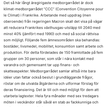
Det så här långt äregirigaste medborgarrådet är dock
klimat-medborgarrådet ”CCC” (Convention Citoyenne pour
le Climat) i Frankrike. Arbetande med uppdrag (men
oberoende) från regeringen Macron skall det visa på vägar
att reducera Frankrikes växthusgas-utsläpp till 2040 med
minst 40% (jämfört med 1990) och med så social rättvisa
som möjligt. Följande fem ämnesområden ska behandlas:
bostäder, livsmedel, mobilitet, konsumtion samt arbete och
produktion. För detta fördelades de 150 framlottade på fem
grupper om 30 personer, som står i nära kontakt med
varandra och gemensamt tar upp finans- och
skatteaspekter. Medborgarrådet samlar alltså inte bara
idéer utan fattar också beslut i grundläggande frågor,
röstar om de utvalda åtgärderna och utformar förslag för
deras finansiering. Det är till och med möjligt för dem att
utarbeta lagtexter. Hela fyra månader med sex tredagars
möten i veckändor står såväl en stab av fackkunniga och