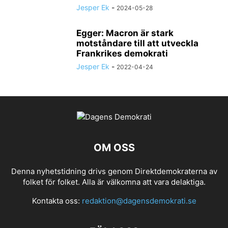
Jesper Ek
-
2024-05-28
Egger: Macron är stark
motståndare till att utveckla
Frankrikes demokrati
Jesper Ek
-
2022-04-24
OM OSS
Denna nyhetstidning drivs genom Direktdemokraterna av
folket för folket. Alla är välkomna att vara delaktiga.
Kontakta oss:
redaktion@dagensdemokrati.se