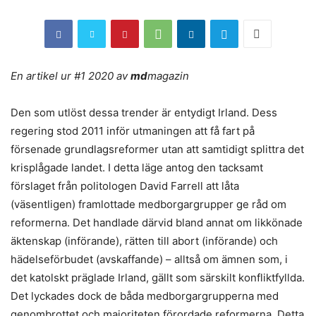
En artikel ur #1 2020 av
md
magazin
Den som utlöst dessa trender är entydigt Irland. Dess
regering stod 2011 inför utmaningen att få fart på
försenade grundlagsreformer utan att samtidigt splittra det
krisplågade landet. I detta läge antog den tacksamt
förslaget från politologen David Farrell att låta
(väsentligen) framlottade medborgargrupper ge råd om
reformerna. Det handlade därvid bland annat om likkönade
äktenskap (införande), rätten till abort (införande) och
hädelseförbudet (avskaffande) – alltså om ämnen som, i
det katolskt präglade Irland, gällt som särskilt konfliktfyllda.
Det lyckades dock de båda medborgargrupperna med
genombrottet och majoriteten förordade reformerna. Detta