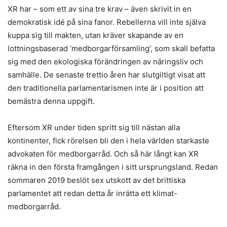
XR har – som ett av sina tre krav – även skrivit in en
demokratisk idé på sina fanor. Rebellerna vill inte själva
kuppa sig till makten, utan kräver skapande av en
lottningsbaserad ’medborgarförsamling’, som skall befatta
sig med den ekologiska förändringen av näringsliv och
samhälle. De senaste trettio åren har slutgiltigt visat att
den traditionella parlamentarismen inte är i position att
bemästra denna uppgift.
Eftersom XR under tiden spritt sig till nästan alla
kontinenter, fick rörelsen bli den i hela världen starkaste
advokaten för medborgarråd. Och så här långt kan XR
räkna in den första framgången i sitt ursprungsland. Redan
sommaren 2019 beslöt sex utskott av det brittiska
parlamentet att redan detta år inrätta ett klimat-
medborgarråd.