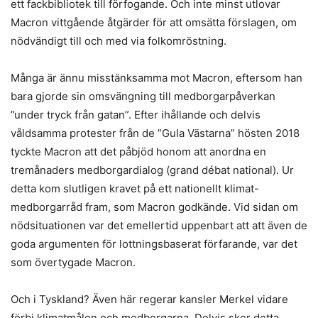
ett fackbibliotek till förfogande. Och inte minst utlovar
Macron vittgående åtgärder för att omsätta förslagen, om
nödvändigt till och med via folkomröstning.
Många är ännu misstänksamma mot Macron, eftersom han
bara gjorde sin omsvängning till medborgarpåverkan
”under tryck från gatan”. Efter ihållande och delvis
våldsamma protester från de ”Gula Västarna” hösten 2018
tyckte Macron att det påbjöd honom att anordna en
tremånaders medborgardialog (grand débat national). Ur
detta kom slutligen kravet på ett nationellt klimat-
medborgarråd fram, som Macron godkände. Vid sidan om
nödsituationen var det emellertid uppenbart att att även de
goda argumenten för lottningsbaserat förfarande, var det
som övertygade Macron.
Och i Tyskland? Även här regerar kansler Merkel vidare
förbi klimatmålen och medborgarna. Delvis sker detta