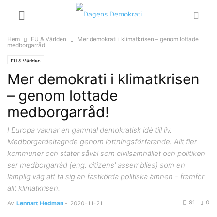
Hem
EU & Världen
Mer demokrati i klimatkrisen – genom lottade
medborgarråd!
EU & Världen
Mer demokrati i klimatkrisen
– genom lottade
medborgarråd!
I Europa vaknar en gammal demokratisk idé till liv.
Medborgardeltagnde genom lottningsförfarande. Allt fler
kommuner och stater såväl som civilsamhället och politiken
ser medborgarråd (eng. citizens' assemblies) som en
lämplig väg att ta sig an fastkörda politiska ämnen - framför
allt klimatkrisen.
91
0
Av
Lennart Hedman
-
2020-11-21