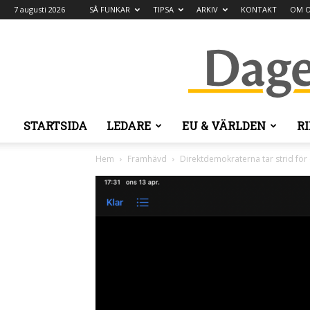
7 augusti 2026
SÅ FUNKAR
TIPSA
ARKIV
KONTAKT
OM O
STARTSIDA
LEDARE
EU & VÄRLDEN
R
Hem
Framhävd
Direktdemokraterna tar strid fö