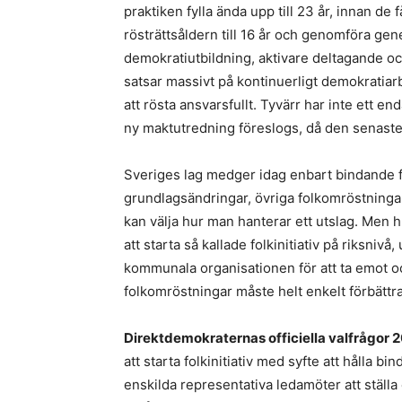
praktiken fylla ända upp till 23 år, innan de
rösträttsåldern till 16 år och genomföra ge
demokratiutbildning, aktivare deltagande och
satsar massivt på kontinuerligt demokratiarbe
att rösta ansvarsfullt. Tyvärr har inte ett 
ny maktutredning föreslogs, då den senaste 
Sveriges lag medger idag enbart bindande fo
grundlagsändringar, övriga folkomröstninga
kan välja hur man hanterar ett utslag. Men hu
att starta så kallade folkinitiativ på riksn
kommunala organisationen för att ta emot oc
folkomröstningar måste helt enkelt förbättra
Direktdemokraternas officiella valfrågor 
att starta folkinitiativ med syfte att hålla b
enskilda representativa ledamöter att ställa