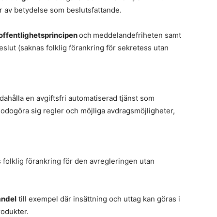
ar av betydelse som beslutsfattande.
offentlighetsprincipen
och
meddelandefriheten samt
beslut (saknas folklig förankring för sekretess utan
ndahålla en avgiftsfri automatiserad tjänst som
llgodogöra sig regler och möjliga avdragsmöjligheter,
 folklig förankring för den avregleringen utan
andel
till exempel där insättning och uttag kan göras i
rodukter.