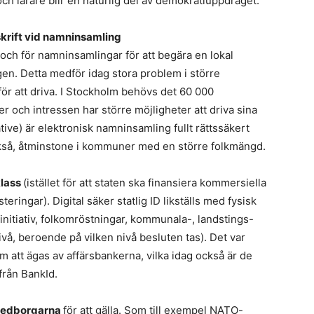
h lärare blir en naturlig del av demokratiuppdraget.
erskrift vid namninsamling
al och för namninsamlingar för att begära en lokal
gen. Detta medför idag stora problem i större
r att driva. I Stockholm behövs det 60 000
er och intressen har större möjligheter att driva sina
ative) är elektronisk namninsamling fullt rättssäkert
också, åtminstone i kommuner med en större folkmängd.
klass
(istället för att staten ska finansiera kommersiella
ringar). Digital säker statlig ID likställs med fysisk
rinitiativ, folkomröstningar, kommunala-, landstings-
ivå, beroende på vilken nivå besluten tas). Det var
m att ägas av affärsbankerna, vilka idag också är de
från BankId.
 medborgarna
för att gälla. Som till exempel NATO-