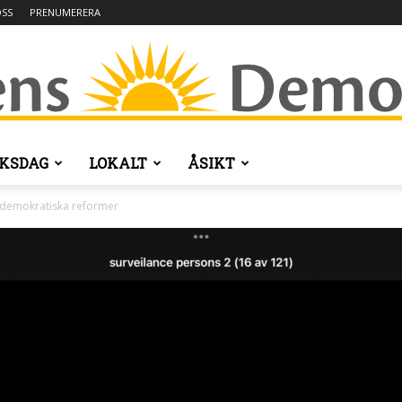
SS
PRENUMERERA
IKSDAG
LOKALT
ÅSIKT
Dagens
r demokratiska reformer
Demokrati