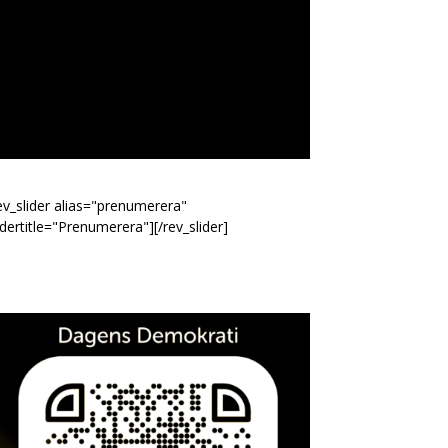
ev_slider alias="prenumerera"
idertitle="Prenumerera"][/rev_slider]