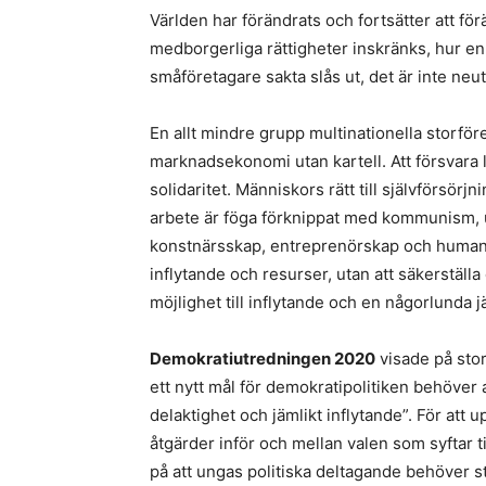
Världen har förändrats och fortsätter att förä
medborgerliga rättigheter inskränks, hur en 
småföretagare sakta slås ut, det är inte neutr
En allt mindre grupp multinationella storföre
marknadsekonomi utan kartell. Att försvara l
solidaritet. Människors rätt till självförsör
arbete är föga förknippat med kommunism, ut
konstnärsskap, entreprenörskap och humanitet.
inflytande och resurser, utan att säkerstäl
möjlighet till inflytande och en någorlunda 
Demokratiutredningen 2020
visade på stor
ett nytt mål för demokratipolitiken behöver
delaktighet och jämlikt inflytande”. För att
åtgärder inför och mellan valen som syftar t
på att ungas politiska deltagande behöver s