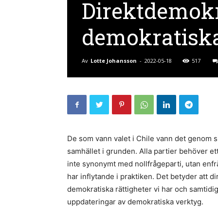
Direktdemokra
demokratiska
Av
Lotte Johansson
-
2022-05-18
517
De som vann valet i Chile vann det genom si
samhället i grunden. Alla partier behöver e
inte synonymt med nollfrågeparti, utan enfråg
har inflytande i praktiken. Det betyder att
demokratiska rättigheter vi har och samtidigt
uppdateringar av demokratiska verktyg.