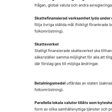
frågan, global valuta och andra avreglering
Skattefinansierad verksamhet lyda under 
följa övriga ställda mål /folkligt förankrade 
folkomröstning).
Skatteverket
Statligt finansierade skatteverket ska tillha
säkerställer samma möjlighet för alla att ti
där förslag ges till möjliga ändringar.
Betalningsmedel
utfärdas av staten (saknas
folkomröstning).
Parallella lokala valutor tillåts
som bytesh
form av olika samhällsnyttiga tjänster och p