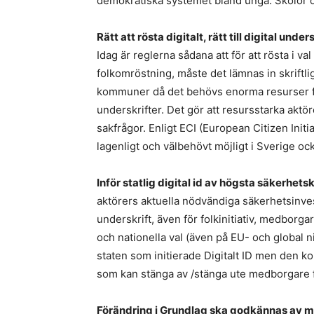
demokratiska systemet bland unga. Skolor oc
Rätt att rösta digitalt, rätt till digital und
Idag är reglerna sådana att för att rösta i v
folkomröstning, måste det lämnas in skriftli
kommuner då det behövs enorma resurser fö
underskrifter. Det gör att resursstarka aktör
sakfrågor. Enligt ECI (European Citizen Initi
lagenligt och välbehövt möjligt i Sverige 
Inför statlig digital id av högsta säkerhets
aktörers aktuella nödvändiga säkerhetsinveste
underskrift, även för folkinitiativ, medborga
och nationella val (även på EU- och global n
staten som initierade Digitalt ID men den ko
som kan stänga av /stänga ute medborgare 
Förändring i Grundlag ska godkännas av