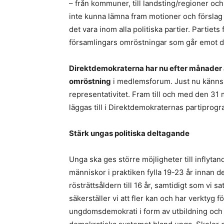
– från kommuner, till landsting/regioner och
inte kunna lämna fram motioner och förslag
det vara inom alla politiska partier. Partiets
församlingars omröstningar som går emot de
Direktdemokraterna har nu efter månader a
omröstning
i medlemsforum. Just nu känns d
representativitet. Fram till och med den 3
läggas till i Direktdemokraternas partiprog
Stärk ungas politiska deltagande
Unga ska ges större möjligheter till inflyta
människor i praktiken fylla 19-23 år innan d
rösträttsåldern till 16 år, samtidigt som vi 
säkerställer vi att fler kan och har verktyg 
ungdomsdemokrati i form av utbildning och ak