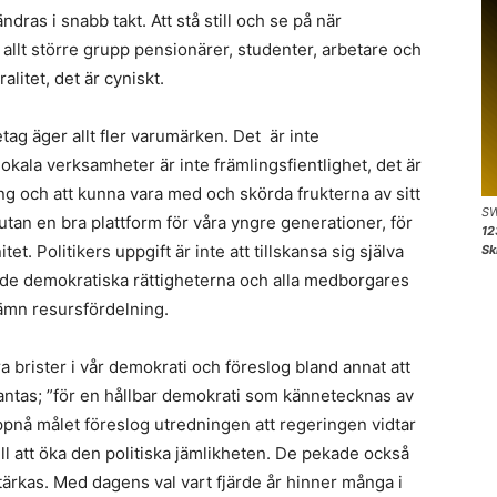
ndras i snabb takt. Att stå still och se på när
allt större grupp pensionärer, studenter, arbetare och
alitet, det är cyniskt.
tag äger allt fler varumärken. Det är inte
okala verksamheter är inte främlingsfientlighet, det är
jning och att kunna vara med och skörda frukterna av sitt
SW
an en bra plattform för våra yngre generationer, för
12
 Politikers uppgift är inte att tillskansa sig själva
Sk
la de demokratiska rättigheterna och alla medborgares
jämn resursfördelning.
a brister i vår demokrati och föreslog bland annat att
 antas; ”för en hållbar demokrati som kännetecknas av
 uppnå målet föreslog utredningen att regeringen vidtar
ill att öka den politiska jämlikheten. De pekade också
tärkas. Med dagens val vart fjärde år hinner många i