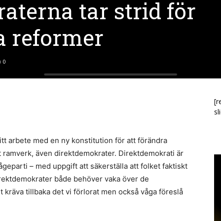
terna tar strid för
 reformer
0
[r
sl
tt arbete med en ny konstitution för att förändra
tt ramverk, även direktdemokrater. Direktdemokrati är
eparti – med uppgift att säkerställa att folket faktiskt
 direktdemokrater både behöver vaka över de
 kräva tillbaka det vi förlorat men också våga föreslå