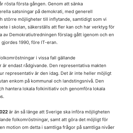
 får rösta första gången. Genom att sänka
nerella satsningar på demokrati, med generell
 större möjligheter till inflytande, samtidigt som vi
te i skolan, säkerställs att fler kan och har verktyg för
enda av Demokratiutredningen förslag gått igenom och en
gjordes 1990, före IT-eran.
lkomröstningar i vissa fall gällande
r är endast rådgivande. Den representativa makten
r representativ är den idag. Det är inte heller möjligt
ivå, utan enkom på kommunal och landstingsnivå. Den
h hantera lokala folkinitiativ och genomföra lokala
s.
2022
är än så länge att Sverige ska införa möjligheten
indande folkomröstningar, samt att göra det möjligt för
 en motion om detta i samtliga frågor på samtliga nivåer