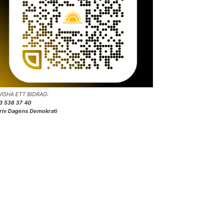
ISHA ETT BIDRAG:
3 538 37 40
riv Dagens Demokrati